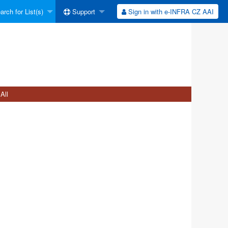
rch for List(s)
Support
Sign in with e-INFRA CZ AAI
All