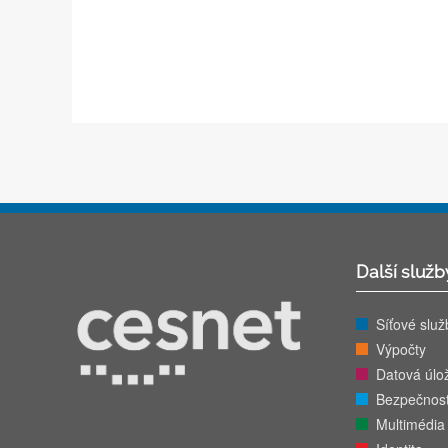
Další služb
Síťové služ
Výpočty
Datová úlož
Bezpečnos
Multimédia