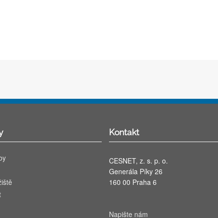
y
Kontakt
by
CESNET, z. s. p. o.
Generála Píky 26
iště
160 00 Praha 6
t
Napište nám