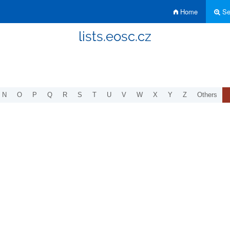
Home
Sea
lists.eosc.cz
N
O
P
Q
R
S
T
U
V
W
X
Y
Z
Others