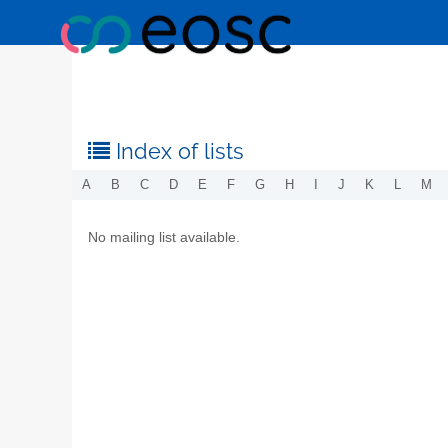
Index of lists
A
B
C
D
E
F
G
H
I
J
K
L
M
No mailing list available.