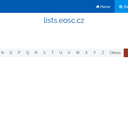
Home
Sea
lists.eosc.cz
N
O
P
Q
R
S
T
U
V
W
X
Y
Z
Others