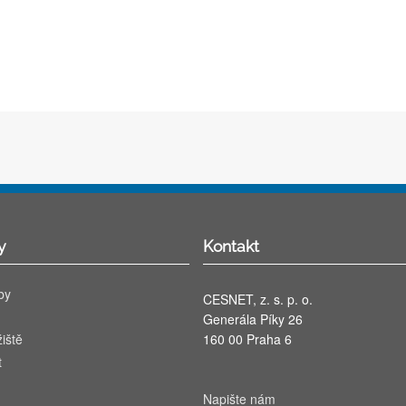
y
Kontakt
by
CESNET, z. s. p. o.
Generála Píky 26
iště
160 00 Praha 6
t
Napište nám