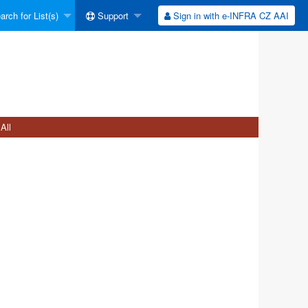
rch for List(s)
Support
Sign in with e-INFRA CZ AAI
All