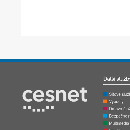
Další služb
Síťové služ
Výpočty
Datová úlož
Bezpečnos
Multimédia