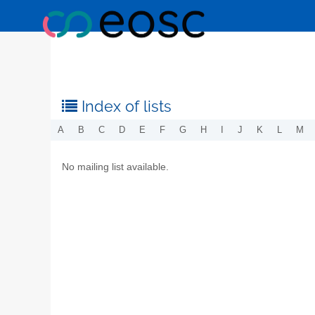
Index of lists
A
B
C
D
E
F
G
H
I
J
K
L
M
No mailing list available.