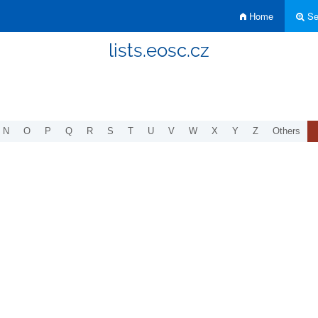
Home
Sea
lists.eosc.cz
N
O
P
Q
R
S
T
U
V
W
X
Y
Z
Others