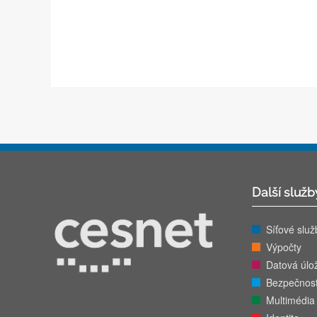
Další služb
Síťové služ
Výpočty
Datová úlož
Bezpečnos
Multimédia