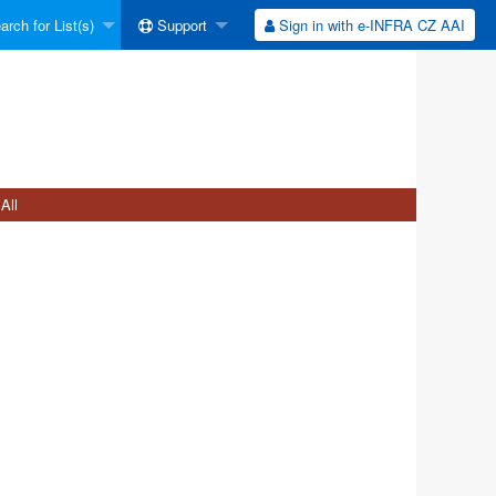
rch for List(s)
Support
Sign in with e-INFRA CZ AAI
All