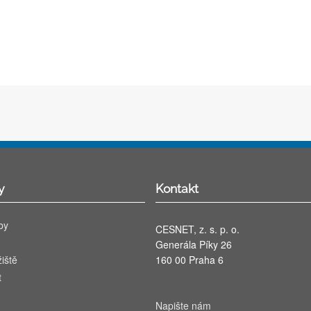
y
Kontakt
by
CESNET, z. s. p. o.
Generála Píky 26
iště
160 00 Praha 6
t
Napište nám