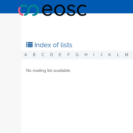
Index of lists
A
B
C
D
E
F
G
H
I
J
K
L
M
No mailing list available.