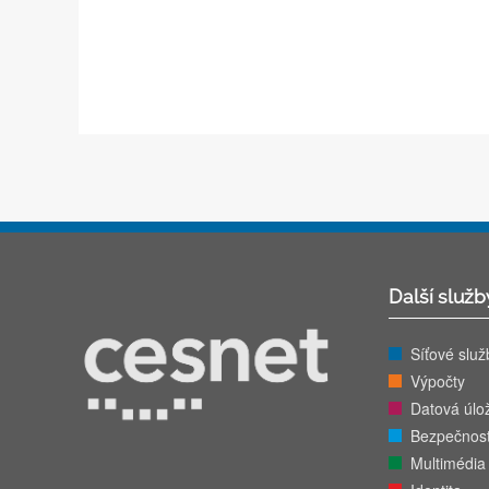
Další služb
Síťové služ
Výpočty
Datová úlož
Bezpečnos
Multimédia