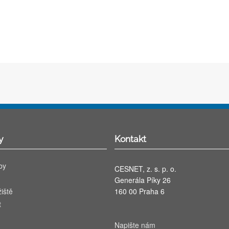
y
Kontakt
by
CESNET, z. s. p. o.
Generála Píky 26
iště
160 00 Praha 6
t
Napište nám