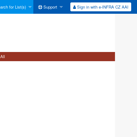
rch for List(s)
Support
Sign in with e-INFRA CZ AAI
All