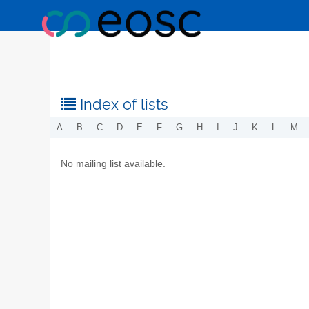
Index of lists
A
B
C
D
E
F
G
H
I
J
K
L
M
No mailing list available.