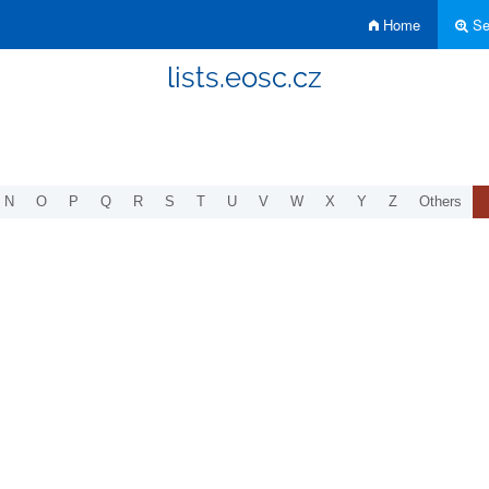
Home
Sea
lists.eosc.cz
N
O
P
Q
R
S
T
U
V
W
X
Y
Z
Others